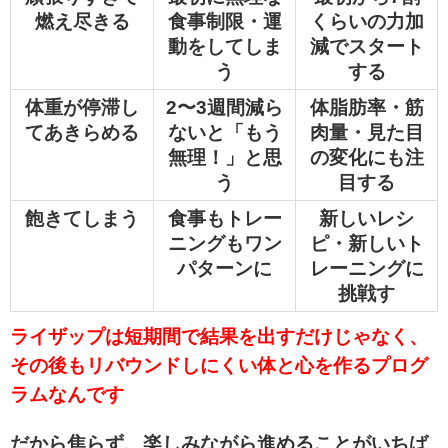
燃え尽きる
食事制限・運
くらいの力加
動をしてしま
減でスタート
う
する
体重が停滞し
2〜3週間減ら
体脂肪率・筋
てあきらめる
ないと「もう
肉量・見た目
無理！」と思
の変化にも注
う
目する
飽きてしまう
食事もトレー
新しいレシ
ニングもワン
ピ・新しいト
パターンに
レーニングに
挑戦す
ライザップは短期間で結果を出すだけじゃなく、
その後もリバウンドしにくい体と心を作るプログ
ラムなんです
だから焦らず、楽しみながら進めることがいちば