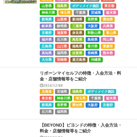
山形県
福島県
ボディメイク施設
東京都
神奈川県
埼玉県
千葉県
茨城県
栃木県
群馬県
山梨県
新潟県
長野県
愛知県
岐阜県
静岡県
三重県
大阪府
兵庫県
京都府
滋賀県
奈良県
和歌山県
富山県
福井県
石川県
鳥取県
島根県
岡山県
広島県
山口県
徳島県
香川県
愛媛県
高知県
福岡県
佐賀県
長崎県
熊本県
大分県
宮崎県
鹿児島県
沖縄県
リボーンマイセルフの特徴・入会方法・料
金・店舗情報等をご紹介
2024/12/08
北海道
宮城県
福島県
ボディメイク施設
東京都
神奈川県
埼玉県
千葉県
栃木県
群馬県
長野県
愛知県
大阪府
京都府
石川県
福岡県
【BEYOND】ビヨンドの特徴・入会方法・
料金・店舗情報等をご紹介