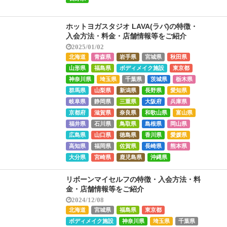
ホットヨガスタジオ LAVA(ラバ)の特徴・
入会方法・料金・店舗情報等をご紹介
2025/01/02
北海道
青森県
岩手県
宮城県
秋田県
山形県
福島県
ボディメイク施設
東京都
神奈川県
埼玉県
千葉県
茨城県
栃木県
群馬県
山梨県
新潟県
長野県
愛知県
岐阜県
静岡県
三重県
大阪府
兵庫県
京都府
滋賀県
奈良県
和歌山県
富山県
福井県
石川県
鳥取県
島根県
岡山県
広島県
山口県
徳島県
香川県
愛媛県
高知県
福岡県
佐賀県
長崎県
熊本県
大分県
宮崎県
鹿児島県
沖縄県
リボーンマイセルフの特徴・入会方法・料
金・店舗情報等をご紹介
2024/12/08
北海道
宮城県
福島県
東京都
ボディメイク施設
神奈川県
埼玉県
千葉県