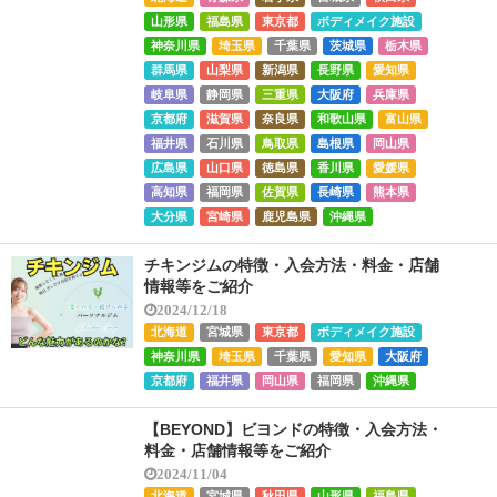
山形県
福島県
東京都
ボディメイク施設
神奈川県
埼玉県
千葉県
茨城県
栃木県
群馬県
山梨県
新潟県
長野県
愛知県
岐阜県
静岡県
三重県
大阪府
兵庫県
京都府
滋賀県
奈良県
和歌山県
富山県
福井県
石川県
鳥取県
島根県
岡山県
広島県
山口県
徳島県
香川県
愛媛県
高知県
福岡県
佐賀県
長崎県
熊本県
大分県
宮崎県
鹿児島県
沖縄県
チキンジムの特徴・入会方法・料金・店舗
情報等をご紹介
2024/12/18
北海道
宮城県
東京都
ボディメイク施設
神奈川県
埼玉県
千葉県
愛知県
大阪府
京都府
福井県
岡山県
福岡県
沖縄県
【BEYOND】ビヨンドの特徴・入会方法・
料金・店舗情報等をご紹介
2024/11/04
北海道
宮城県
秋田県
山形県
福島県